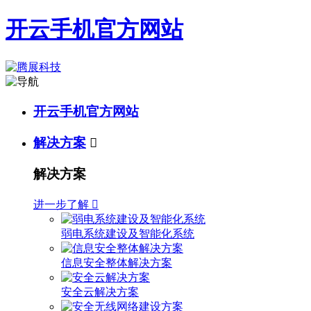
开云手机官方网站
开云手机官方网站
解决方案

解决方案
进一步了解

弱电系统建设及智能化系统
信息安全整体解决方案
安全云解决方案