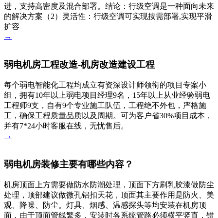
进，支持高密度及混合部署。结论：行级空调是一种面向未来
的解决方案（2）灵活性：行级空调可实现按需部署,实现平滑
扩容
→
弱电机房工程改造-机房改造建设工程
每个弱电智能化工程均成立有资深设计师领衔的项目专案小
组，拥有10年以上弱电项目经理9名，15年以上从业经验弱电
工程师9支，自有9个专业施工队伍，工程绝不外包，严格施
工，确保工程质量品质以及周期。可为客户省30%项目成本，
并有7*24小时客服在线，无忧售后。
→
弱电机房装修主要有哪些内容？
机房顶面上方需要做防水防潮处理，顶面下方刷乳胶漆做防尘
处理，顶部建议做微孔铝扣天花，顶面其主要作用是防火、美
观、降噪、防尘。灯具、烟感、温感探头等均安装在机房顶
面，由于顶面管线繁多，安装时各系统管路必须横平竖直，错