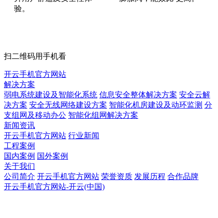
验。
扫二维码用手机看
开云手机官方网站
解决方案
弱电系统建设及智能化系统
信息安全整体解决方案
安全云解
决方案
安全无线网络建设方案
智能化机房建设及动环监测
分
支组网及移动办公
智能化组网解决方案
新闻资讯
开云手机官方网站
行业新闻
工程案例
国内案例
国外案例
关于我们
公司简介
开云手机官方网站
荣誉资质
发展历程
合作品牌
开云手机官方网站-开云(中国)
开云手机官方网站-开云(中国)