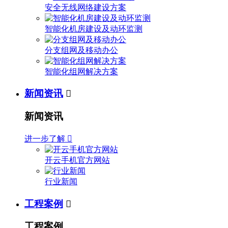
安全无线网络建设方案
智能化机房建设及动环监测
分支组网及移动办公
智能化组网解决方案
新闻资讯

新闻资讯
进一步了解

开云手机官方网站
行业新闻
工程案例

工程案例